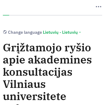
Jūs baigėte 0% apklausos.
Change language
Grįžtamojo ryšio
apie akademines
konsultacijas
Vilniaus
universitete