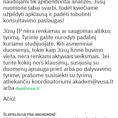
naudojami tik apibendrintai analizei. Jūsų
nuomonė labai svarbi, todėl kviečiame
užpildyti apklausą ir padėti tobulinti
konsultavimo paslaugas!
Jūsų IP nėra renkamas ar saugomas atlikus
tyrimą. Tyrime galite nurodyti padalinį
kuriame studijuojate. Kiti asmeniniai
duomenys, tokie kaip Jūsų fizinė buvimo
vieta, nėra renkami aktyviais veiksmais. Jei
turite kokių nors klausimų, susijusių su
duomenų apsauga prieš arba po dalyvavimo
tyrime, prašome susisiekti su tyrimą
atliekančiu koordinatoriumi
akadem@vusa.lt
arba
dap@vusa.lt
Ačiū!
ŠI APKLAUSA YRA ANONIMINĖ.