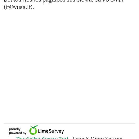
(
it@vusa.lt
).
- Free & Open Source
The Online Survey Tool