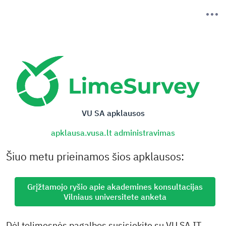
VU SA apklausos
apklausa.vusa.lt administravimas
Šiuo metu prieinamos šios apklausos:
Grįžtamojo ryšio apie akademines konsultacijas
Vilniaus universitete anketa
Dėl tolimesnės pagalbos susisiekite su VU SA IT